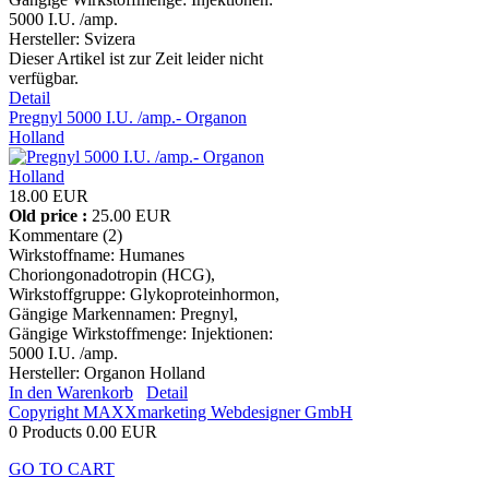
5000 I.U. /amp.
Hersteller:
Svizera
Dieser Artikel ist zur Zeit leider nicht
verfügbar.
Detail
Pregnyl 5000 I.U. /amp.- Organon
Holland
18.00 EUR
Old price :
25.00 EUR
Kommentare (2)
Wirkstoffname: Humanes
Choriongonadotropin (HCG),
Wirkstoffgruppe: Glykoproteinhormon,
Gängige Markennamen: Pregnyl,
Gängige Wirkstoffmenge: Injektionen:
5000 I.U. /amp.
Hersteller:
Organon Holland
In den Warenkorb
Detail
Copyright MAXXmarketing Webdesigner GmbH
0 Products
0.00 EUR
GO TO CART