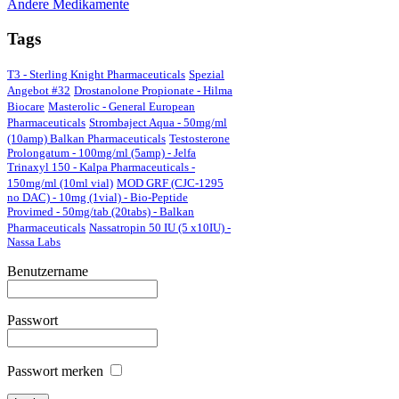
Andere Medikamente
Tags
T3 - Sterling Knight Pharmaceuticals
Spezial
Angebot #32
Drostanolone Propionate - Hilma
Biocare
Masterolic - General European
Pharmaceuticals
Strombaject Aqua - 50mg/ml
(10amp) Balkan Pharmaceuticals
Testosterone
Prolongatum - 100mg/ml (5amp) - Jelfa
Trinaxyl 150 - Kalpa Pharmaceuticals -
150mg/ml (10ml vial)
MOD GRF (CJC-1295
no DAC) - 10mg (1vial) - Bio-Peptide
Provimed - 50mg/tab (20tabs) - Balkan
Pharmaceuticals
Nassatropin 50 IU (5 x10IU) -
Nassa Labs
Benutzername
Passwort
Passwort merken