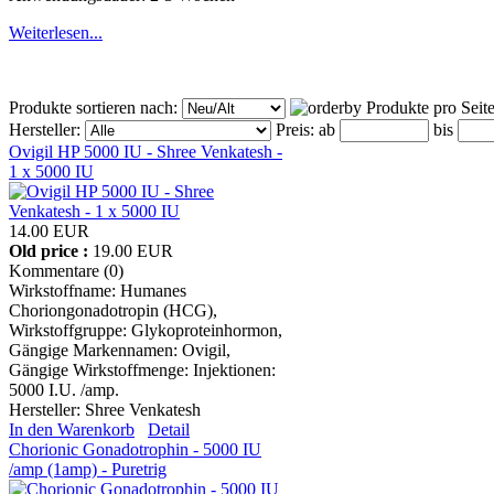
Weiterlesen...
Produkte sortieren nach:
Produkte pro Seit
Hersteller:
Preis:
ab
bis
Ovigil HP 5000 IU - Shree Venkatesh -
1 x 5000 IU
14.00 EUR
Old price :
19.00 EUR
Kommentare (0)
Wirkstoffname: Humanes
Choriongonadotropin (HCG),
Wirkstoffgruppe: Glykoproteinhormon,
Gängige Markennamen: Ovigil,
Gängige Wirkstoffmenge: Injektionen:
5000 I.U. /amp.
Hersteller:
Shree Venkatesh
In den Warenkorb
Detail
Chorionic Gonadotrophin - 5000 IU
/amp (1amp) - Puretrig