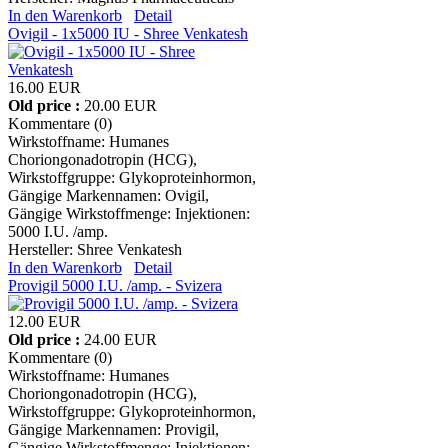
In den Warenkorb
Detail
Ovigil - 1x5000 IU - Shree Venkatesh
16.00 EUR
Old price :
20.00 EUR
Kommentare (0)
Wirkstoffname: Humanes
Choriongonadotropin (HCG),
Wirkstoffgruppe: Glykoproteinhormon,
Gängige Markennamen: Ovigil,
Gängige Wirkstoffmenge: Injektionen:
5000 I.U. /amp.
Hersteller:
Shree Venkatesh
In den Warenkorb
Detail
Provigil 5000 I.U. /amp. - Svizera
12.00 EUR
Old price :
24.00 EUR
Kommentare (0)
Wirkstoffname: Humanes
Choriongonadotropin (HCG),
Wirkstoffgruppe: Glykoproteinhormon,
Gängige Markennamen: Provigil,
Gängige Wirkstoffmenge: Injektionen: