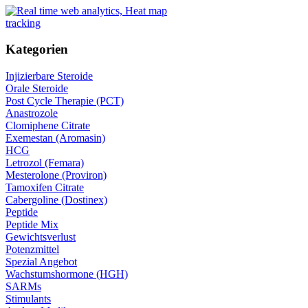
Kategorien
Injizierbare Steroide
Orale Steroide
Post Cycle Therapie (PCT)
Anastrozole
Clomiphene Citrate
Exemestan (Aromasin)
HCG
Letrozol (Femara)
Mesterolone (Proviron)
Tamoxifen Citrate
Cabergoline (Dostinex)
Peptide
Peptide Mix
Gewichtsverlust
Potenzmittel
Spezial Angebot
Wachstumshormone (HGH)
SARMs
Stimulants