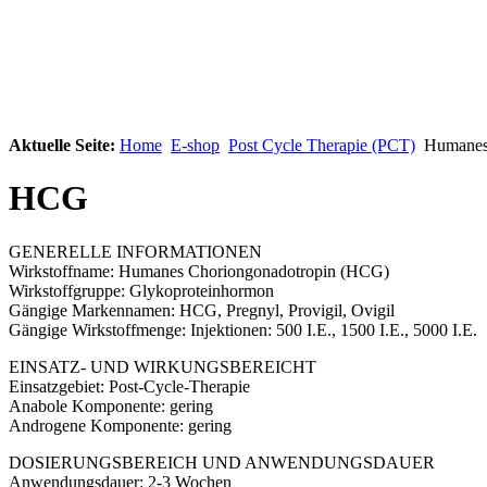
Aktuelle Seite:
Home
E-shop
Post Cycle Therapie (PCT)
Humanes 
HCG
GENERELLE INFORMATIONEN
Wirkstoffname: Humanes Choriongonadotropin (HCG)
Wirkstoffgruppe: Glykoproteinhormon
Gängige Markennamen: HCG, Pregnyl, Provigil, Ovigil
Gängige Wirkstoffmenge: Injektionen: 500 I.E., 1500 I.E., 5000 I.E.
EINSATZ- UND WIRKUNGSBEREICHT
Einsatzgebiet: Post-Cycle-Therapie
Anabole Komponente: gering
Androgene Komponente: gering
DOSIERUNGSBEREICH UND ANWENDUNGSDAUER
Anwendungsdauer: 2-3 Wochen