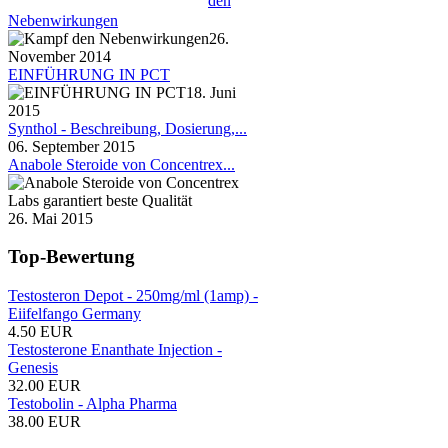
den
Nebenwirkungen
26.
November 2014
EINFÜHRUNG IN PCT
18. Juni
2015
Synthol - Beschreibung, Dosierung,...
06. September 2015
Anabole Steroide von Concentrex...
26. Mai 2015
Top-Bewertung
Testosteron Depot - 250mg/ml (1amp) -
Eiifelfango Germany
4.50 EUR
Testosterone Enanthate Injection -
Genesis
32.00 EUR
Testobolin - Alpha Pharma
38.00 EUR