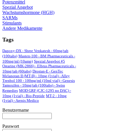
Potenzmittel
Spezial Angebot
Wachstumshormone (HGH)
SARMs
Stimulants
Andere Medikamente
Tags
Dapoxy-DX - Shree Venkatesh - 60mg/tab
(100tabs)
Masten-100 - BM Pharmaceuticals -
100mg/ml (10amp)
Spezial Angebot #5
Ostarine (MK-2866) - Elbrus Pharmaceuticals -
10mg/tab (60tabs)
Drostan-E - GenTec
Melanotan II (MT-II) - 10mg (1vial) - Alley
Trenbol 100 - 100mg/ml (10ml vial) - Genesis
Tamoxifen - 10mg/tab (100tabs) - Swiss
Remedies
MOD GRF (CJC-1295 no DAC) -
10mg (1vial) - Bio-Peptide
MT-2 - 10mg
(1vial) - Arenis Medico
Benutzername
Passwort