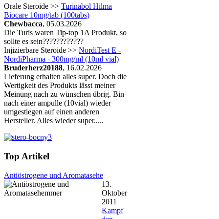
Orale Steroide >>
Turinabol Hilma
Biocare 10mg/tab (100tabs)
Chewbacca
, 05.03.2026
Die Turis waren Tip-top 1A Produkt, so
sollte es sein????????????
Injizierbare Steroide >>
NordiTest E -
NordiPharma - 300mg/ml (10ml vial)
Bruderherz20188
, 16.02.2026
Lieferung erhalten alles super. Doch die
Wertigkeit des Produkts lässt meiner
Meinung nach zu wünschen übrig. Bin
nach einer ampulle (10vial) wieder
umgestiegen auf einen anderen
Hersteller. Alles wieder super.....
Top Artikel
Antiöstrogene und Aromatasehe
13.
Oktober
2011
Kampf