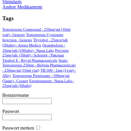
Stimulants
Andere Medikamente
Tags
Testosterone Compound - 250mg/ml (10ml
vial) - Genesis
Testosterone Cypionate
Injection - Genesis
Thyrobol - 25mcg/tab
(30tabs) - Arenis Medico
Oxandrolone -
10mg/tab (100tabs) - Nassa Labs
Proviron
25mg/tab. (50tab) - Schering / Pakistan
Trenbol E - Royal Pharmaceuticals
Suste-
Testosterone 250mg - Beligas Pharmaceuticals
- 250mg/ml (10ml vial)
TB-500 - 2mg (1vial) -
Alley
Testosterone Propionate - 100mg/ml
(5amp) - Cooper
Exemestanum - Nassa Labs -
25mg/tab (50tabs)
Benutzername
Passwort
Passwort merken