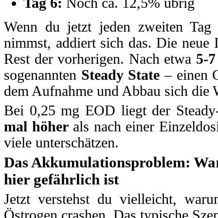
Tag 6:
Noch ca. 12,5% übrig
Wenn du jetzt jeden zweiten Tag
nimmst, addiert sich das. Die neue D
Rest der vorherigen. Nach etwa
5-7
sogenannten
Steady State
– einen G
dem Aufnahme und Abbau sich die W
Bei 0,25 mg EOD liegt der Steady
mal höher
als nach einer Einzeldosi
viele unterschätzen.
Das Akkumulationsproblem: Wa
hier gefährlich ist
Jetzt verstehst du vielleicht, war
Östrogen crashen. Das typische Szen