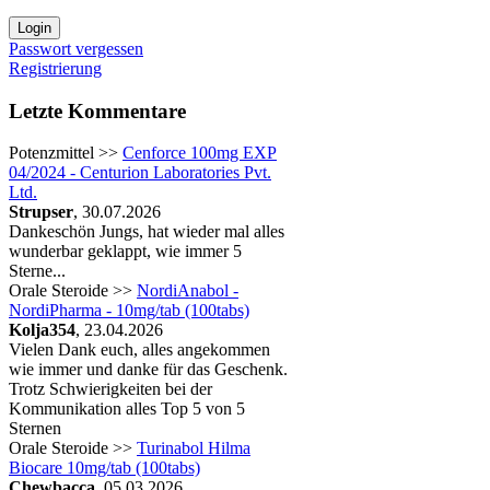
Passwort vergessen
Registrierung
Letzte Kommentare
Potenzmittel >>
Cenforce 100mg EXP
04/2024 - Centurion Laboratories Pvt.
Ltd.
Strupser
, 30.07.2026
Dankeschön Jungs, hat wieder mal alles
wunderbar geklappt, wie immer 5
Sterne...
Orale Steroide >>
NordiAnabol -
NordiPharma - 10mg/tab (100tabs)
Kolja354
, 23.04.2026
Vielen Dank euch, alles angekommen
wie immer und danke für das Geschenk.
Trotz Schwierigkeiten bei der
Kommunikation alles Top 5 von 5
Sternen
Orale Steroide >>
Turinabol Hilma
Biocare 10mg/tab (100tabs)
Chewbacca
, 05.03.2026