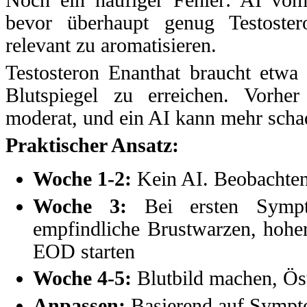
Noch ein häufiger Fehler: AI vo
bevor überhaupt genug Testoste
relevant zu aromatisieren.
Testosteron Enanthat braucht etw
Blutspiegel zu erreichen. Vorher
moderat, und ein AI kann mehr schad
Praktischer Ansatz:
Woche 1-2:
Kein AI. Beobachten,
Woche 3:
Bei ersten Sympto
empfindliche Brustwarzen, hohe
EOD starten
Woche 4-5:
Blutbild machen, Ös
Anpassen:
Basierend auf Symp